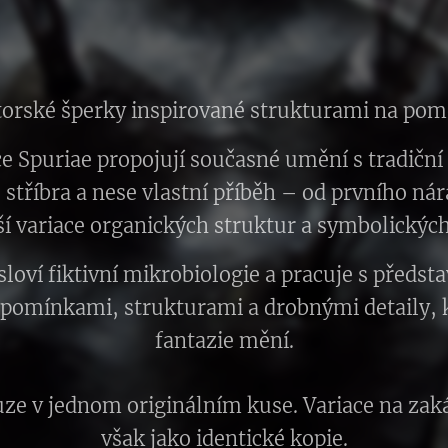
orské šperky inspirované strukturami na pome
e Spuriae propojují současné umění s tradiční
 stříbra a nese vlastní příběh – od prvního n
ší variace organických struktur a symbolických
sloví fiktivní mikrobiologie a pracuje s předst
zpomínkami, strukturami a drobnými detaily, k
fantazie mění.
ze v jednom originálním kuse. Variace na za
však jako identické kopie.