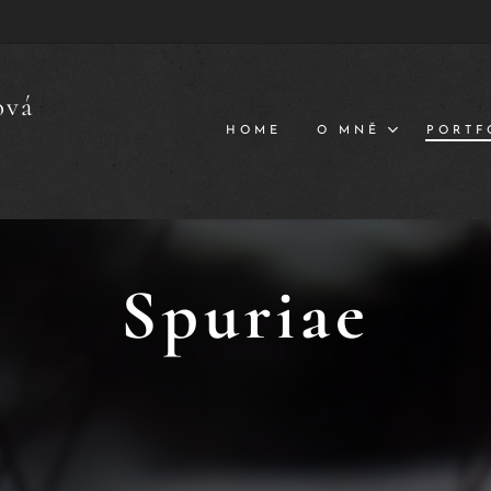
ová
HOME
O MNĚ
PORTF
Spuriae