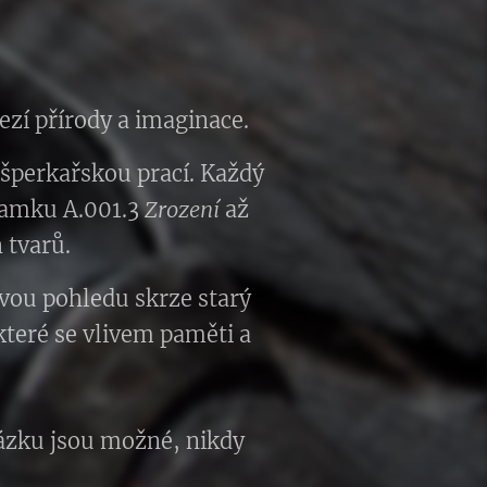
zí přírody a imaginace.
 šperkařskou prací. Každý
áramku A.001.3
Zrození
až
 tvarů.
avou pohledu skrze starý
teré se vlivem paměti a
kázku jsou možné, nikdy