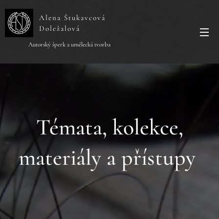
Alena Štukavcová
Doležalová
Autorský šperk a umělecká tvorba
Témata, kolekce,
materiály a přístupy