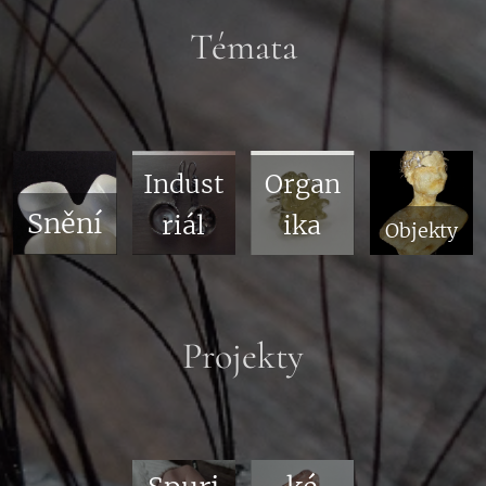
Témata
Indust
Organ
Snění
riál
ika
Objekty
Projekty
RP
Jizers