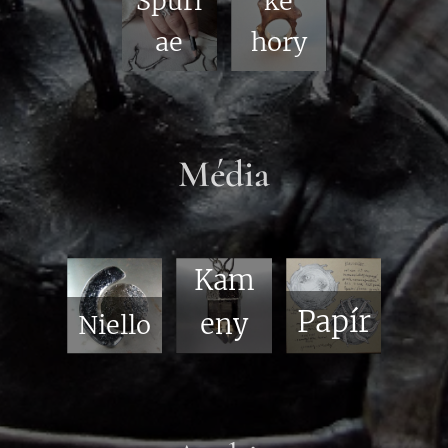
Spuri
ké
ae
hory
Média
Kam
Papír
eny
Niello