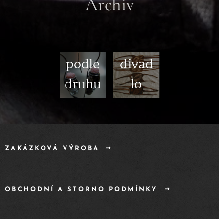
Archiv
Proch
Film
ázet
a
podle
divad
druhu
lo
ZAKÁZKOVÁ VÝROBA
OBCHODNÍ A STORNO PODMÍNKY