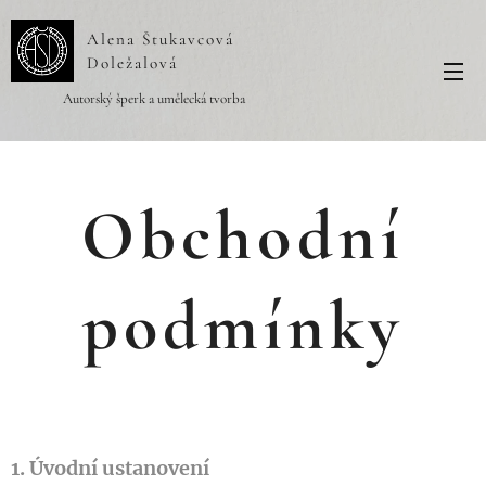
Alena Štukavcová
Doležalová
Autorský šperk a umělecká tvorba
Obchodní
podmínky
1. Úvodní ustanovení